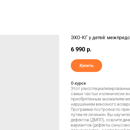
ЭХО-КГ у детей: межпред
6 990
р.
Купить
О курсе
Этот узкоспециализированный
самых частых и клинически з
приобретенным аномалиям ме
нарушениям венозного возвра
Программа построена по прин
путям её лечения». Вы научит
дефектов (ДМПП), освоите диа
вариантов (дефекты синусовог