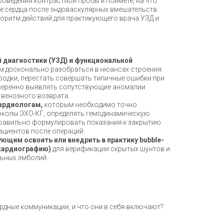
оведения контрастной пробы и поймете, на что
е сердца после эндоваскулярных вмешательств.
оритм действий для практикующего врача УЗД и
 диагностики (УЗД) и функциональной
 досконально разобраться в нюансах строения
одки, перестать совершать типичные ошибки при
уверенно выявлять сопутствующие аномалии
 венозного возврата.
ардиологам,
которым необходимо точно
околы ЭХО-КГ, определять гемодинамическую
правильно формулировать показания к закрытию
ациентов после операций.
ющим освоить или внедрить в практику bubble-
окардиографию)
для верификации скрытых шунтов и
ьных эмболий.
рдные коммуникации, и что они в себя включают?