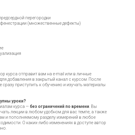
предсердной перегородки
фенестрации (множественные дефекты)
ие
уализация
ор курса отправит вам на e-mail или в личные
для добавления в закрытый канал с курсом. После
е сразу приступить к обучению и изучать материалы
упны уроки?
риалам курса —
без ограничений по времени
. Вы
учать лекции в любом удобном для вас темпе, а также
м и пополняемому разделу измерений в любое
одимости. О каких-либо изменениях в доступе автор
но.