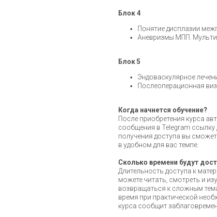
Блок 4
Понятие дисплазии меж
Аневризмы МПП. Мульти
Блок 5
Эндоваскулярное лечен
Послеоперационная виз
Когда начнется обучение?
После приобретения курса авт
сообщения в Telegram ссылку 
получения доступа вы сможет
в удобном для вас темпе.
Сколько времени будут дост
Длительность доступа к мате
можете читать, смотреть и из
возвращаться к сложным тема
время при практической необх
курса сообщит заблаговремен