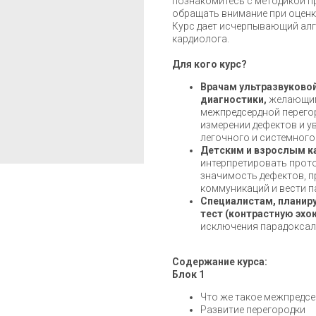
познакомитесь с методикой пр
обращать внимание при оценк
Курс дает исчерпывающий алг
кардиолога.
Для кого курс?
Врачам ультразвуковой
диагностики,
желающим
межпредсердной перегор
измерении дефектов и 
легочного и системного
Детским и взрослым к
интерпретировать прот
значимость дефектов, 
коммуникаций и вести п
Специалистам, планиру
тест (контрастную эх
исключения парадоксал
Содержание курса:
Блок 1
Что же такое межпредсе
Развитие перегородки