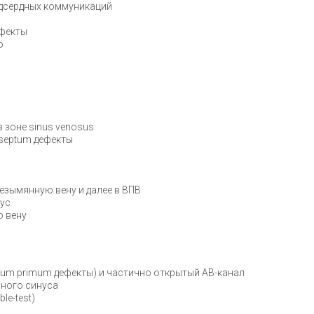
дсердных коммуникаций
фекты
о
 зоне sinus venosus
 septum дефекты
безымянную вену и далее в ВПВ
нус
 вену
ium primum дефекты) и частично открытый АВ-канал
ного синуса
le-test)