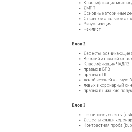
Классификация межпре
ДМПП
Основные вторичные де
Открытое овальное окн
Визуализация
Чек-лист
Блок 2
Дефекты, возникающие в
Верхний и нижний sinus
Классификация ЧАДЛВ
правых в ВПВ
правых в ПП
левой верхней в левую 
левых в коронарный си
правых в нижнюю полую
Блок 3
Первичные дефекты (ost
Дефекты крыши коронар
Контрастная проба (bubb