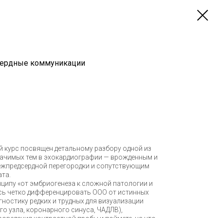
сердные коммуникации
 курс посвящен детальному разбору одной из
начимых тем в эхокардиографии — врожденным и
жпредсердной перегородки и сопутствующим
та.
ципу «от эмбриогенеза к сложной патологии и
есь четко дифференцировать ООО от истинных
гностику редких и трудных для визуализации
о узла, коронарного синуса, ЧАДЛВ),