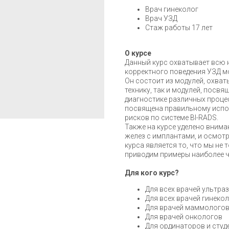
Врач гинеколог
Врач УЗД
Стаж работы 17 лет
О курсе
Данный курс охватывает всю
корректного поведения УЗД м
Он состоит из модулей, охва
технику, так и модулей, посв
диагностике различных проце
посвящена правильному испо
рисков по системе BI-RADS.
Также на курсе уделено вним
желез с имплантами, и осмот
курса является то, что мы не
приводим примеры наиболее 
Для кого курс?
Для всех врачей ультра
Для всех врачей гинеко
Для врачей маммолого
Для врачей онкологов
Для ординаторов и студ