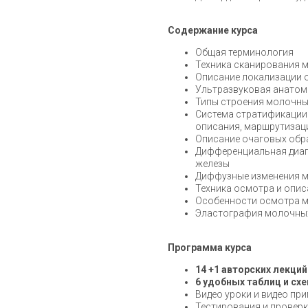
Содержание курса
Общая терминология
Техника сканирования 
Описание локализации 
Ультразвуковая анатом
Типы строения молочны
Система стратификации 
описания, маршрутизац
Описание очаговых обр
Дифференциальная диаг
железы
Диффузные изменения мо
Техника осмотра и опи
Особенности осмотра м
Эластография молочных
Программа курса
14 +1 авторских лекци
6 удобных таблиц и сх
Видео уроки и видео пр
Тестирования и проверк