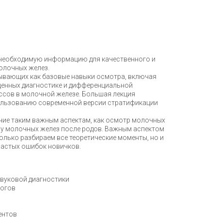
 необходимую информацию для качественного и
олочных желез.
тывающих как базовые навыки осмотра, включая
ященных диагностике и дифференциальной
ссов в молочной железе. Большая лекция
льзованию современной версии стратификации
ание таким важным аспектам, как осмотр молочных
ру молочных желез после родов. Важным аспектом
 только разбираем все теоретические моменты, но и
частых ошибок новичков.
звуковой диагностики
логов
в
ентов