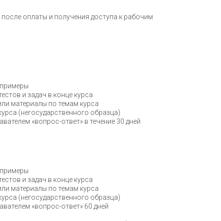
 после оплаты и получения доступа к рабочим
 примеры
тестов и задач в конце курса
ли материалы по темам курса
урса (негосударственного образца)
авателем «вопрос-ответ» в течение 30 дней
 примеры
тестов и задач в конце курса
ли материалы по темам курса
урса (негосударственного образца)
авателем «вопрос-ответ» 60 дней