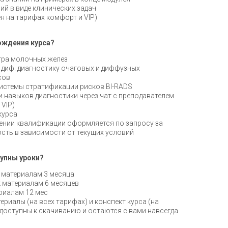
ий в виде клинических задач
н на тарифах комфорт и VIP)
ождения курса?
тра молочных желез
 диф. диагностику очаговых и диффузных
сов
истемы стратификации рисков BI-RADS
навыков диагностики через чат с преподавателем
 VIP)
курса
ении квалификации оформляется по запросу за
сть в зависимости от текущих условий
упны уроки?
 материалам 3 месяца
 материалам 6 месяцев
ериалам 12 мес
риалы (на всех тарифах) и конспект курса (на
 доступны к скачиванию и остаются с вами навсегда