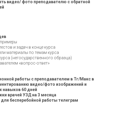
ть видео/ фото преподавателю с обратной
ей
цев
 примеры
тестов и задач в конце курса
ли материалы по темам курса
урса (негосударственного образца)
давателем «вопрос-ответ»
онной работы с преподавателем в Тг/Макс в
ментированию видео/фото изображений и
х навыков 60 дней
ки врачей УЗД на 3 месяца
д для бесперебойной работы телеграм