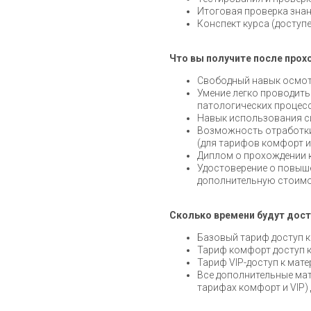
Итоговая проверка знан
Конспект курса (доступе
Что вы получите после прох
Свободный навык осмо
Умение легко проводить
патологических процес
Навык использования с
Возможность отработки 
(для тарифов комфорт и
Диплом о прохождении 
Удостоверение о повыш
дополнительную стоимо
Сколько времени будут дост
Базовый тариф доступ к
Тариф комфорт доступ к
Тариф VIP-доступ к мат
Все дополнительные мате
тарифах комфорт и VIP)