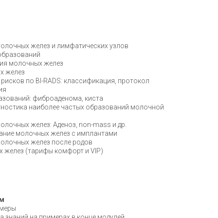
молочных желез и лимфатических узлов
образований
ия молочных желез
х желез
рисков по BI-RADS: классификация, протокол
ия
азований: фиброаденома, киста
ностика наиболее частых образований молочной
лочных желез: Аденоз, non-mass и др.
сание молочных желез с имплантами
олочных желез после родов
 желез (тарифы комфорт и VIP)
й
ем
имеры
а знаний на примерах в конце модулей