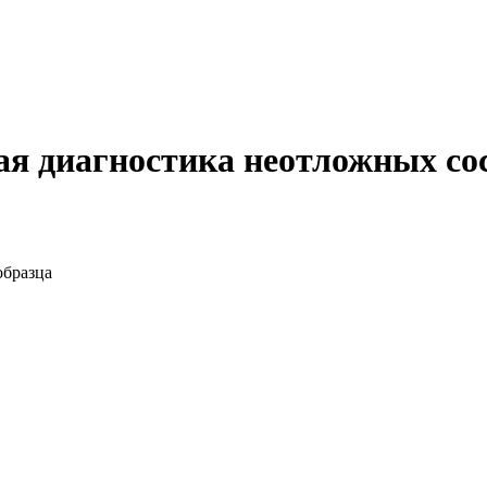
ая диагностика неотложных со
образца